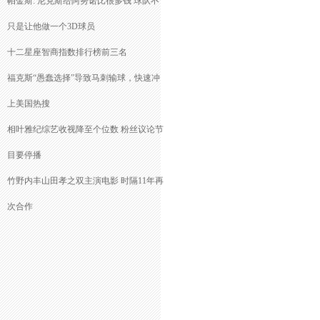
帕金斯: 尼克斯给阿努诺比很多钱 球队不
只是让他做一个3D球员
十二星座智商指数排行榜前三名
福克斯“愚蠢选择”导致马刺输球，快速冲
上美国热搜
相叶雅纪综艺收视降至个位数 粉丝议论节
目要停播
竹野内丰山田孝之双主演电影 时隔11年再
次合作